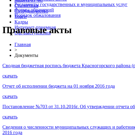
Защита от ЧС
Регламенты государственных и муниципальных услуг
Статистика
Формы обращений
Сотрудничество
Порядок обжалования
Торги
Кадры
Правовые акты
Интернет-приемная
Оф. выступления
Главная
>
Документы
Сводная бюджетная роспись бюджета Красногорского района (ра
скачать
Отчет об исполнении бюджета на 01 ноября 2016 года
скачать
Постановление №703 от 31.10.2016г. Об утверждении отчета о
скачать
Сведения о численности муниципальных служащих и работников
2016 года