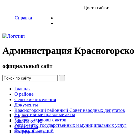
Цвета сайта:
Справка
Администрация Красногорско
официальный сайт
Главная
О районе
Сельские поселения
Документы
Красногорский районный Совет народных депутатов
Нормативные правовые акты
Прием
Проекты правовых актов
Защита от ЧС
Регламенты государственных и муниципальных услуг
Статистика
Формы обращений
Сотрудничество