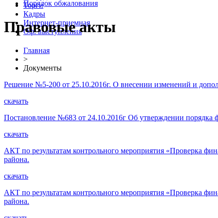
Порядок обжалования
Торги
Кадры
Правовые акты
Интернет-приемная
Оф. выступления
Главная
>
Документы
Решение №5-200 от 25.10.2016г. О внесении изменений и допо
скачать
Постановление №683 от 24.10.2016г Об утверждении порядка 
скачать
АКТ по результатам контрольного мероприятия «Проверка фин
района.
скачать
АКТ по результатам контрольного мероприятия «Проверка фина
района.
скачать