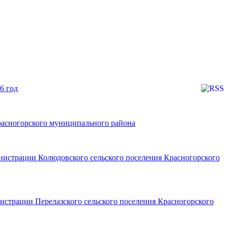
6 год
расногорского муниципального района
нистрации Колюдовского сельского поселения Красногорского
истрации Перелазского сельского поселения Красногорского