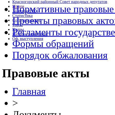
Красногорский районный Совет народных депутатов
Нормативные правовые
Прием
Защита от ЧС
Статистика
Проекты правовых акто
Сотрудничество
Торги
Регламенты государств
Кадры
Интернет-приемная
Оф. выступления
Формы обращений
Порядок обжалования
Правовые акты
Главная
>
Документы