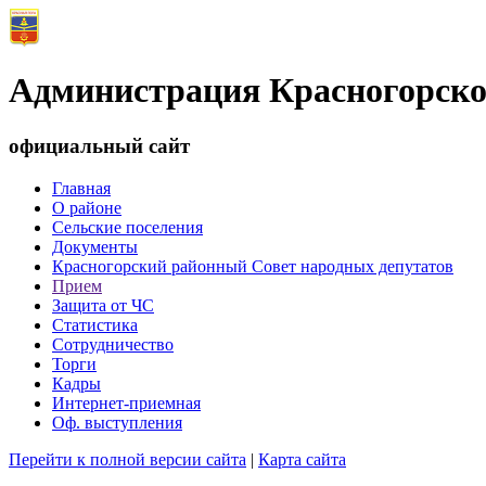
Администрация Красногорско
официальный сайт
Главная
О районе
Сельские поселения
Документы
Красногорский районный Совет народных депутатов
Прием
Защита от ЧС
Статистика
Сотрудничество
Торги
Кадры
Интернет-приемная
Оф. выступления
Перейти к полной версии сайта
|
Карта сайта