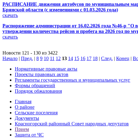
РАСПИСАНИЕ движения автобусов по муниципальным маршрут
Брянской области (с изменениями с 01.03.2026 года)
скачать
Распоряжение администрации от 16.02.2026 года №46-р "О в
утверждении количества рейсов и пробега на 2026 год по
скачать
Новости 121 - 130 из 3422
Начало
|
Пред.
|
8
9
10
11
12
13
14
15
16
17
18
|
След.
|
Конец
|
Вс
Нормативные правовые акты
Проекты правовых актов
Регламенты государственных и муниципальных услуг
Формы обращений
Порядок обжалования
Главная
О районе
Сельские поселения
Документы
Красногорский районный Совет народных депутатов
Прием
Защита от ЧС