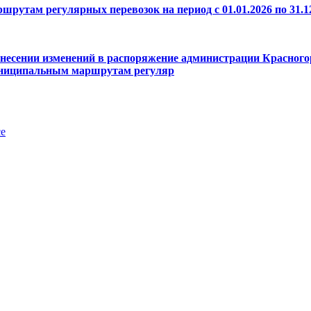
ам регулярных перевозок на период с 01.01.2026 по 31.12
несении изменений в распоряжение администрации Красногорс
 муниципальным маршрутам регуляр
е