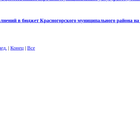
полнений в бюджет Красногорского муниципального района на 2
ед.
|
Конец
|
Все