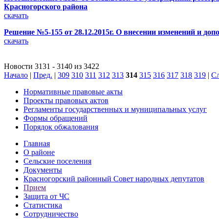
Красногорского района
скачать
Решение №5-155 от 28.12.2015г. О внесении изменений и до
скачать
Новости 3131 - 3140 из 3422
Начало
|
Пред.
|
309
310
311
312
313
314
315
316
317
318
319
|
Сл
Нормативные правовые акты
Проекты правовых актов
Регламенты государственных и муниципальных услуг
Формы обращений
Порядок обжалования
Главная
О районе
Сельские поселения
Документы
Красногорский районный Совет народных депутатов
Прием
Защита от ЧС
Статистика
Сотрудничество