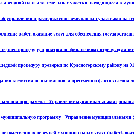
ра арендной платы за земельные участки, находящиеся в мун
я об управлении и распоряжении земельными участками на т
лнение работ, оказание услуг для обеспечения государствен
шедшей процедуру проверки по финансовому отделу администр
шедшей процедуру проверки по Красногорскому району на 01.
здании комиссии по выявлению и пресечению фактов самовол
ципальной программы "Управление муниципальными финансам
й в муниципальную программу "Управление муниципальными ф
тра ведомственных перечней муниципальных услуг (работ),