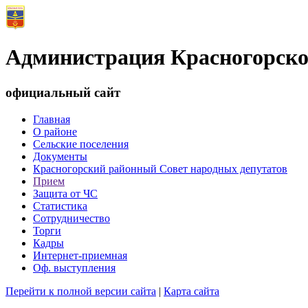
Администрация Красногорско
официальный сайт
Главная
О районе
Сельские поселения
Документы
Красногорский районный Совет народных депутатов
Прием
Защита от ЧС
Статистика
Сотрудничество
Торги
Кадры
Интернет-приемная
Оф. выступления
Перейти к полной версии сайта
|
Карта сайта