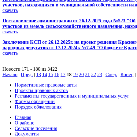
участков, находящихся в муниципальной собственности или
скачать
Постановление администрации от 26.12.2025 года №523 "О
участков из земель сельскохозяйственного назначения, нах
скачать
Заключение КСП от 26.12.2025г. на проект решения Красно
народных депутатов от 17.12.2024г. №7-49 "О бюджете Кра
скачать
Новости 171 - 180 из 3422
Начало
|
Пред.
|
13
14
15
16
17
18
19
20
21
22
23
|
След.
|
Конец
|
Нормативные правовые акты
Проекты правовых актов
Регламенты государственных и муниципальных услуг
Формы обращений
Порядок обжалования
Главная
О районе
Сельские поселения
Документы