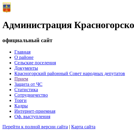
Администрация Красногорско
официальный сайт
Главная
О районе
Сельские поселения
Документы
Красногорский районный Совет народных депутатов
Прием
Защита от ЧС
Статистика
Сотрудничество
Торги
Кадры
Интернет-приемная
Оф. выступления
Перейти к полной версии сайта
|
Карта сайта