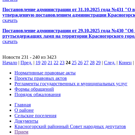
Постановление администрации от 31.10.2025 года №431 "
утвержденную постановлением администрации Красногорског
скачать
Постановление администрации от 29.10.2025 года №430 "Об
ртутьсодержащих ламп на территории Красногорского горо
скачать
Новости 231 - 240 из 3423
Начало
|
Пред.
|
19
20
21
22
23
24
25
26
27
28
29
|
След.
|
Конец
|
Нормативные правовые акты
Проекты правовых актов
Регламенты государственных и муниципальных услуг
Формы обращений
Порядок обжалования
Главная
О районе
Сельские поселения
Документы
Красногорский районный Совет народных депутатов
Прием