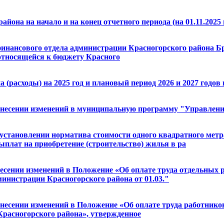
йона на начало и на конец отчетного периода (на 01.11.2025 
 финансового отдела администрации Красногорского района Б
относящейся к бюджету Красного
расходы) на 2025 год и плановый период 2026 и 2027 годов н
О внесении изменений в муниципальную программу "Управле
б установлении норматива стоимости одного квадратного ме
плат на приобретение (строительство) жилья в ра
несении изменений в Положение «Об оплате труда отдельных 
инистрации Красногорского района от 01.03."
 внесении изменений в Положение «Об оплате труда работн
расногорского района», утвержденное