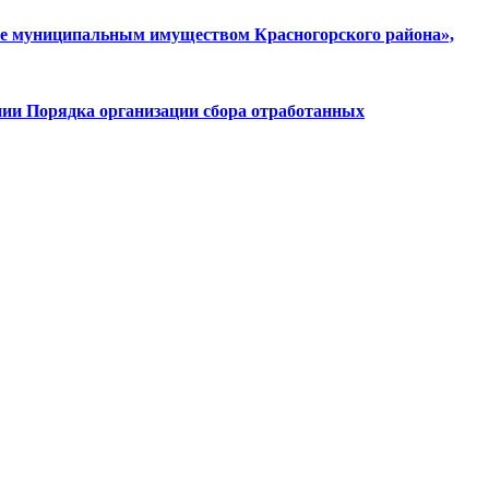
ние муниципальным имуществом Красногорского района»,
ении Порядка организации сбора отработанных