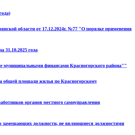
года)
рянской области от 17.12.2024г. №77 "О порядке применения
а 31.10.2025 года
ние муниципальными финансами Красногорского района""
тра общей площади жилья по Красногорскому
работников органов местного самоуправления
иков замещающих должности, не являющиеся должностями