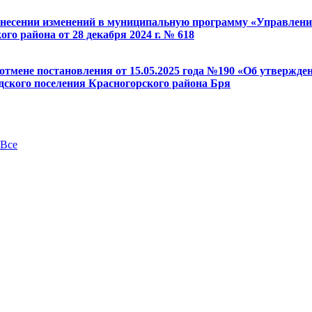
О внесении изменений в муниципальную программу «Управле
о района от 28 декабря 2024 г. № 618
 отмене постановления от 15.05.2025 года №190 «Об утвержд
дского поселения Красногорского района Бря
Все