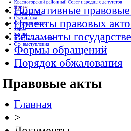
Красногорский районный Совет народных депутатов
Нормативные правовые
Прием
Защита от ЧС
Статистика
Проекты правовых акто
Сотрудничество
Торги
Регламенты государств
Кадры
Интернет-приемная
Оф. выступления
Формы обращений
Порядок обжалования
Правовые акты
Главная
>
Документы