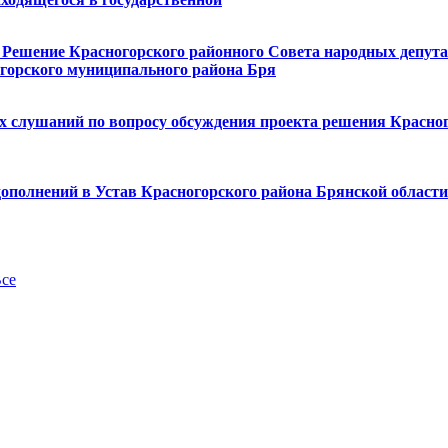
в Решение Красногорского районного Совета народных депута
горского муниципального района Бря
ых слушаний по вопросу обсуждения проекта решения Красно
 дополнений в Устав Красногорского района Брянской област
се