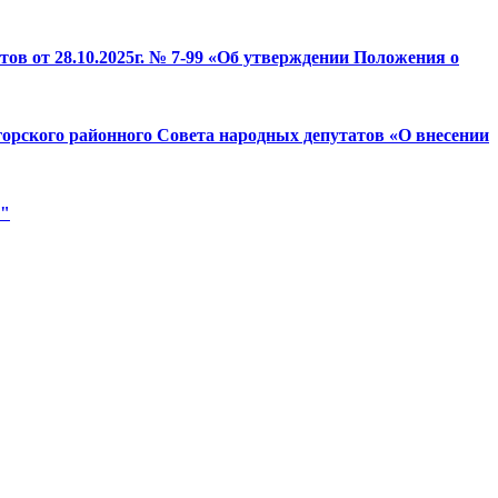
тов от 28.10.2025г. № 7-99 «Об утверждении Положения о
горского районного Совета народных депутатов «О внесении
и"