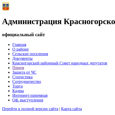
Администрация Красногорско
официальный сайт
Главная
О районе
Сельские поселения
Документы
Красногорский районный Совет народных депутатов
Прием
Защита от ЧС
Статистика
Сотрудничество
Торги
Кадры
Интернет-приемная
Оф. выступления
Перейти к полной версии сайта
|
Карта сайта