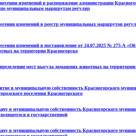
несении изменений в распоряжение администрации Красногорс
од по муниципальным маршрутам регуляр
внесении изменений в реестр муниципальных маршрутов рег
несении изменений в постановление от 24.07.2025 № 275-А 
отных на территории Красногорско
определении мест выгула домашних животных на территории 
ринятие в муниципальную собственность Красногорского муни
городского поселения Красногорского
ередачу в муниципальную собственность Красногорского муни
аходящегося в государственной
ередачу в муниципальную собственность Красногорского муни
аходящегося в государственной