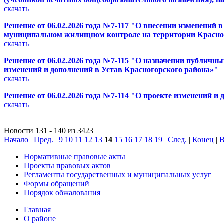
скачать
Решение от 06.02.2026 года №7-117 "О внесении изменений 
муниципальном жилищном контроле на территории Красно
скачать
Решение от 06.02.2026 года №7-115 "О назначении публичн
изменений и дополнений в Устав Красногорского района»"
скачать
Решение от 06.02.2026 года №7-114 "О проекте изменений и
скачать
Новости 131 - 140 из 3423
Начало
|
Пред.
|
9
10
11
12
13
14
15
16
17
18
19
|
След.
|
Конец
|
В
Нормативные правовые акты
Проекты правовых актов
Регламенты государственных и муниципальных услуг
Формы обращений
Порядок обжалования
Главная
О районе