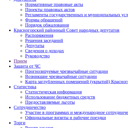
Нормативные правовые акты
Проекты правовых актов
Регламенты государственных и муниципальных усл
Формы обращений
Порядок обжалования
Красногорский районный Совет народных депутатов
Распоряжения
Решения заседаний
Депутаты
Сведения о доходах
Руководство
Прием
Защита от ЧС
Прогнозируемые чрезвычайные ситуации
Возникшие чрезвычайные ситуации
Карта заглубленных помещений (укрытий) Красног
Статистика
Статистическая информация
Использование бюджетных средств
Предоставляемые льготы
Сотрудничество
Участие в программах и международное сотруднич
Официальные визиты и рабочие поездки
Торги
Реестр заказов