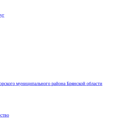
уг
орского муниципального района Брянской области
ество