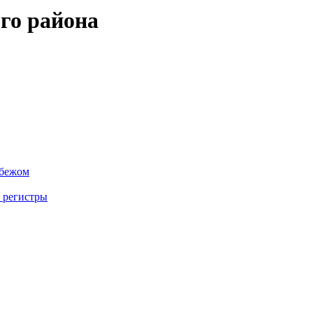
го района
убежом
 регистры