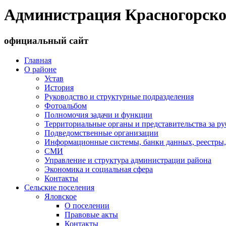
Администрация Красногорско
официальный сайт
Главная
О районе
Устав
История
Руководство и структурные подразделения
Фотоальбом
Полномочия задачи и функции
Территориальные органы и представительства за р
Подведомственные организации
Информационные системы, банки данных, реестры,
СМИ
Управление и структура администрации района
Экономика и социальная сфера
Контакты
Сельские поселения
Яловское
О поселении
Правовые акты
Контакты