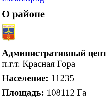
О районе
Административный цент
п.г.т. Красная Гора
Население:
11235
Площадь:
108112 Га