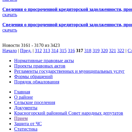
Сведения о просроченной кредиторской задолженности, про
скачать
Сведения о просроченной кредиторской задолженности, про
скачать
Новости 3161 - 3170 из 3423
Начало
|
Пред.
|
312
313
314
315
316
317
318
319
320
321
322
|
С
Нормативные правовые акты
Проекты правовых актов
Регламенты государственных и муниципальных услуг
Формы обращений
Порядок обжалования
Главная
О районе
Сельские поселения
Документы
Красногорский районный Совет народных депутатов
Прием
Защита от ЧС
Статистика