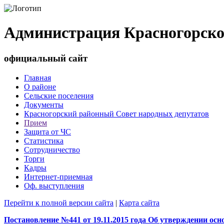
Администрация Красногорско
официальный сайт
Главная
О районе
Сельские поселения
Документы
Красногорский районный Совет народных депутатов
Прием
Защита от ЧС
Статистика
Сотрудничество
Торги
Кадры
Интернет-приемная
Оф. выступления
Перейти к полной версии сайта
|
Карта сайта
Постановление №441 от 19.11.2015 года Об утверждении осн