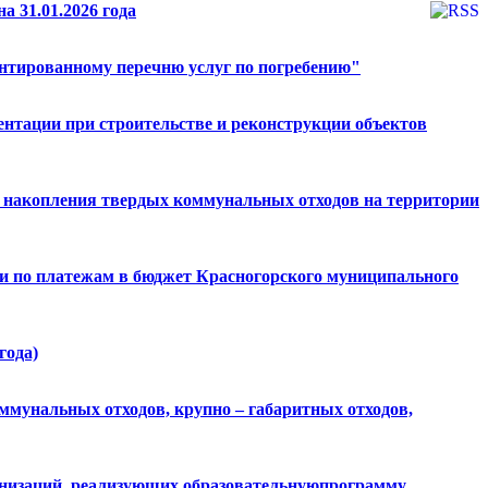
а 31.01.2026 года
антированному перечню услуг по погребению"
ентации при строительстве и реконструкции объектов
к) накопления твердых коммунальных отходов на территории
ти по платежам в бюджет Красногорского муниципального
года)
ммунальных отходов, крупно – габаритных отходов,
анизаций, реализующих образовательнуюпрограмму