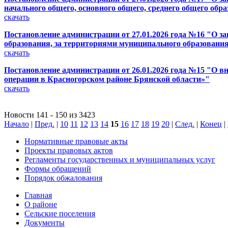
начального общего, основного общего, среднего общего обр
скачать
Постановление администрации от 27.01.2026 года №16 "О 
образования, за территориями муниципального образовани
скачать
Постановление администрации от 26.01.2026 года №15 "О вн
операции в Красногорском районе Брянской области»"
скачать
Новости 141 - 150 из 3423
Начало
|
Пред.
|
10
11
12
13
14
15
16
17
18
19
20
|
След.
|
Конец
|
Нормативные правовые акты
Проекты правовых актов
Регламенты государственных и муниципальных услуг
Формы обращений
Порядок обжалования
Главная
О районе
Сельские поселения
Документы