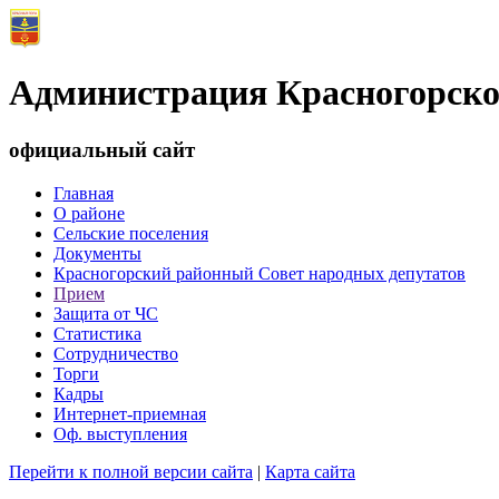
Администрация Красногорско
официальный сайт
Главная
О районе
Сельские поселения
Документы
Красногорский районный Совет народных депутатов
Прием
Защита от ЧС
Статистика
Сотрудничество
Торги
Кадры
Интернет-приемная
Оф. выступления
Перейти к полной версии сайта
|
Карта сайта