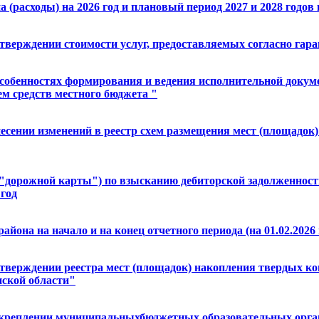
расходы) на 2026 год и плановый период 2027 и 2028 годов н
утверждении стоимости услуг, предоставляемых согласно гар
особенностях формирования и ведения исполнительной докум
м средств местного бюджета "
несении изменений в реестр схем размещения мест (площадо
 ("дорожной карты") по взысканию дебиторской задолженнос
 год
йона на начало и на конец отчетного периода (на 01.02.2026 
утверждении реестра мест (площадок) накопления твердых ко
нской области"
 закреплении муниципальныхбюджетных образовательных орг