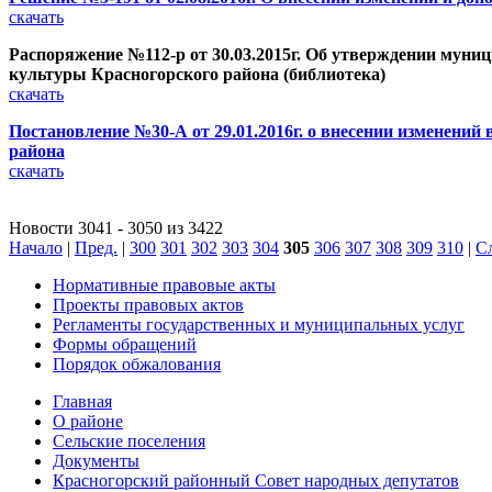
скачать
Распоряжение №112-р от 30.03.2015г. Об утверждении муни
культуры Красногорского района (библиотека)
скачать
Постановление №30-А от 29.01.2016г. о внесении изменени
района
скачать
Новости 3041 - 3050 из 3422
Начало
|
Пред.
|
300
301
302
303
304
305
306
307
308
309
310
|
С
Нормативные правовые акты
Проекты правовых актов
Регламенты государственных и муниципальных услуг
Формы обращений
Порядок обжалования
Главная
О районе
Сельские поселения
Документы
Красногорский районный Совет народных депутатов