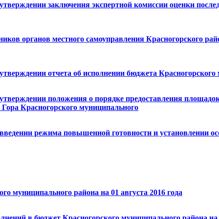
Об утверждении заключения экспертной комиссии оценки по
ков органов местного самоуправления Красногорского района
 утверждении отчета об исполнении бюджета Красногорского 
б утверждении положения о порядке предоставления площадо
я Гора Красногорского муниципального
О введении режима повышенной готовности и установлении о
го муниципального района на 01 августа 2016 года
полнений в бюджет Красногорского муниципального района на 