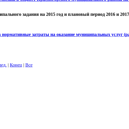
ципального задания на 2015 год и плановый период 2016 и 2
й в нормативные затраты на оказание муниципальных услуг 
лед.
|
Конец
|
Все