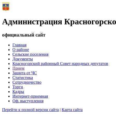
Администрация Красногорско
официальный сайт
Главная
О районе
Сельские поселения
Документы
Красногорский районный Совет народных депутатов
Прием
Защита от ЧС
Статистика
Сотрудничество
Торги
Кадры
Интернет-приемная
Оф. выступления
Перейти к полной версии сайта
|
Карта сайта