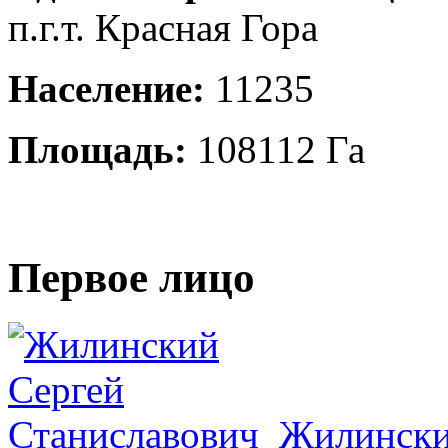
п.г.т. Красная Гора
Население:
11235
Площадь:
108112 Га
Первое лицо
Жилински