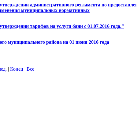
 утверждении административного регламента по предоставле
рименения муниципальных нормативных
тверждении тарифов на услуги бани с 01.07.2016 года."
го муниципального района на 01 июня 2016 года
ед.
|
Конец
|
Все