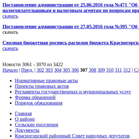
Постановление администрации от 25.06.2016 года №471 "Об
налогоплательщикам и налоговым агентам по вопросам п
скачать
Постановление администрации от 27.05.2016 года №395 "Об у
скачать
Сводная бюджетная роспись расходов бюджета Красногорско
скачать
Новости 3061 - 3070 из 3422
Начало
|
Пред.
|
302
303
304
305
306
307
308
309
310
311
312
|
Сл
Нормативные правовые акты
Проекты правовых актов
Регламенты государственных и муниципальных услуг
Формы обращений
Порядок обжалования
Главная
О районе
Сельские поселения
Документы
Красногорский районный Совет народных депутатов