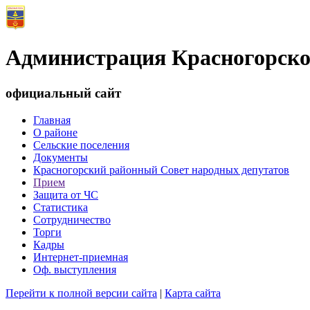
Администрация Красногорско
официальный сайт
Главная
О районе
Сельские поселения
Документы
Красногорский районный Совет народных депутатов
Прием
Защита от ЧС
Статистика
Сотрудничество
Торги
Кадры
Интернет-приемная
Оф. выступления
Перейти к полной версии сайта
|
Карта сайта