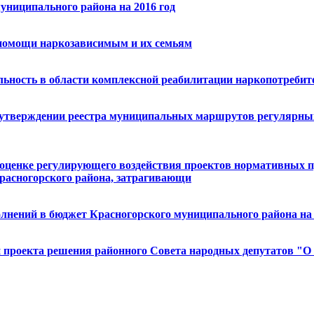
муниципального района на 2016 год
 помощи наркозависимым и их семьям
ельность в области комплексной реабилитации наркопотреб
б утверждении реестра муниципальных маршрутов регулярны
б оценке регулирующего воздействия проектов нормативных 
расногорского района, затрагивающи
полнений в бюджет Красногорского муниципального района на 2
ии проекта решения районного Совета народных депутатов "О