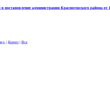
й в постановление администрации Красногорского района от 
ед.
|
Конец
|
Все