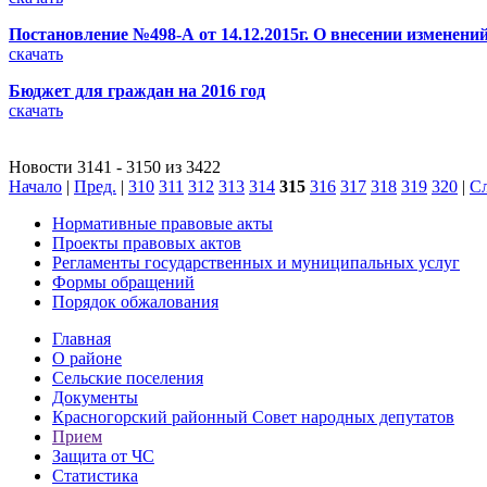
Постановление №498-А от 14.12.2015г. О внесении изменени
скачать
Бюджет для граждан на 2016 год
скачать
Новости 3141 - 3150 из 3422
Начало
|
Пред.
|
310
311
312
313
314
315
316
317
318
319
320
|
Сл
Нормативные правовые акты
Проекты правовых актов
Регламенты государственных и муниципальных услуг
Формы обращений
Порядок обжалования
Главная
О районе
Сельские поселения
Документы
Красногорский районный Совет народных депутатов
Прием
Защита от ЧС
Статистика