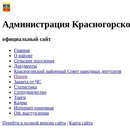
Администрация Красногорско
официальный сайт
Главная
О районе
Сельские поселения
Документы
Красногорский районный Совет народных депутатов
Прием
Защита от ЧС
Статистика
Сотрудничество
Торги
Кадры
Интернет-приемная
Оф. выступления
Перейти к полной версии сайта
|
Карта сайта