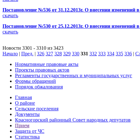
Постановление №536 от 31.12.2013г. О внесении изменени
скачать
Постановление №530 от 25.12.2013г. О внесении изменени
скачать
Новости 3301 - 3310 из 3423
Начало
|
Пред.
|
326
327
328
329
330
331
332
333
334
335
336
|
С
Нормативные правовые акты
Проекты правовых актов
Регламенты государственных и муниципальных услуг
Формы обращений
Порядок обжалования
Главная
О районе
Сельские поселения
Документы
Красногорский районный Совет народных депутатов
Прием
Защита от ЧС
Статистика