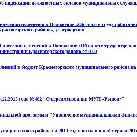
"Об индексации должностных окладов муниципальных служащ
О внесении изменений в Положение «Об оплате труда работ
расногорского района», утвержденно"
О внесении изменений в Положение «Об оплате труда отдель
инистрации Красногорского района от 01.0
полнений в бюджет Красногорского муниципального района на 2
9.12.2013 года №482 "О переименовании МУП «Рынок»"
ниципальной программы "Управление муниципальными финанса
униципального района на 2013 год и на плановый период 2014