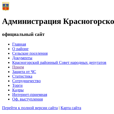
Администрация Красногорско
официальный сайт
Главная
О районе
Сельские поселения
Документы
Красногорский районный Совет народных депутатов
Прием
Защита от ЧС
Статистика
Сотрудничество
Торги
Кадры
Интернет-приемная
Оф. выступления
Перейти к полной версии сайта
|
Карта сайта