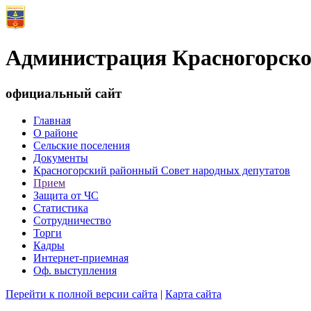
Администрация Красногорско
официальный сайт
Главная
О районе
Сельские поселения
Документы
Красногорский районный Совет народных депутатов
Прием
Защита от ЧС
Статистика
Сотрудничество
Торги
Кадры
Интернет-приемная
Оф. выступления
Перейти к полной версии сайта
|
Карта сайта