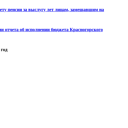
чету пенсии за выслугу лет лицам, замещавшим на
и отчета об исполнении бюджета Красногорского
 год