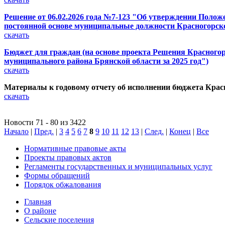
Решение от 06.02.2026 года №7-123 "Об утверждении Полож
постоянной основе муниципальные должности Красногорск
скачать
Бюджет для граждан (на основе проекта Решения Красногор
муниципального района Брянской области за 2025 год")
скачать
Материалы к годовому отчету об исполнении бюджета Красн
скачать
Новости 71 - 80 из 3422
Начало
|
Пред.
|
3
4
5
6
7
8
9
10
11
12
13
|
След.
|
Конец
|
Все
Нормативные правовые акты
Проекты правовых актов
Регламенты государственных и муниципальных услуг
Формы обращений
Порядок обжалования
Главная
О районе
Сельские поселения