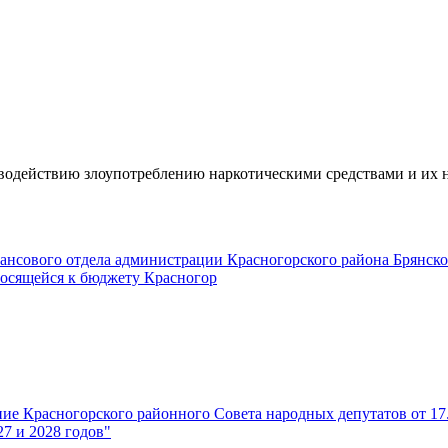
одействию злоупотреблению наркотическими средствами и их н
нансового отдела администрации Красногорского района Брянско
носящейся к бюджету Красногор
ние Красногорского районного Совета народных депутатов от 1
27 и 2028 годов"