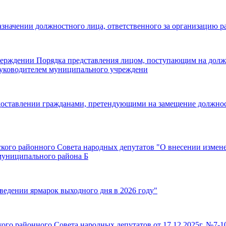
назначении должностного лица, ответственного за организацию
тверждении Порядка представления лицом, поступающим на дол
руководителем муниципального учреждени
едоставлении гражданами, претендующими на замещение должно
рского районного Совета народных депутатов "О внесении изме
 муниципального района Б
ведении ярмарок выходного дня в 2026 году"
ого районного Совета народных депутатов от 17.12.2025г. №7-