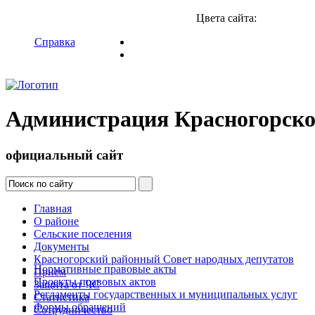
Цвета сайта:
Справка
Администрация Красногорско
официальный сайт
Главная
О районе
Сельские поселения
Документы
Красногорский районный Совет народных депутатов
Нормативные правовые акты
Прием
Проекты правовых актов
Защита от ЧС
Регламенты государственных и муниципальных услуг
Статистика
Формы обращений
Сотрудничество