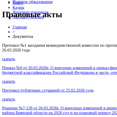
Порядок обжалования
Торги
Кадры
Правовые акты
Интернет-приемная
Оф. выступления
Главная
>
Документы
Протокол №1 заседания межведомственной комиссии по против
26.03.2026 года
скачать
Приказ №9 от 20.03.2026г. О внесении изменений в приказ фи
бюджетной классификации Российской Федерации в части, от
скачать
Протокол публичных слушаний от 25.02.2026 года
скачать
Решение №7-128 от 26.03.2026г. О внесении изменений в реше
района Брянской области на 2026 год и на плановый период 20