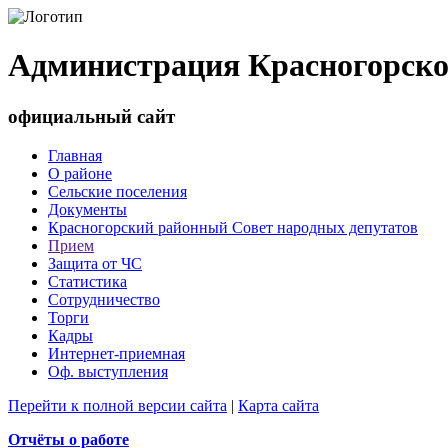
Администрация Красногорско
официальный сайт
Главная
О районе
Сельские поселения
Документы
Красногорский районный Совет народных депутатов
Прием
Защита от ЧС
Статистика
Сотрудничество
Торги
Кадры
Интернет-приемная
Оф. выступления
Перейти к полной версии сайта
|
Карта сайта
Отчёты о работе