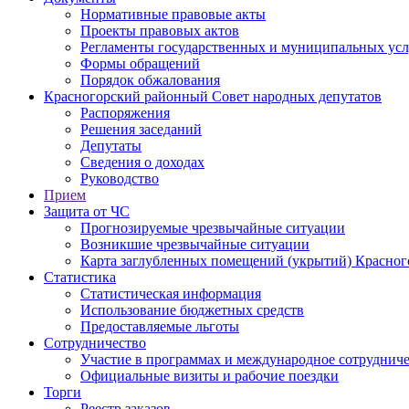
Нормативные правовые акты
Проекты правовых актов
Регламенты государственных и муниципальных усл
Формы обращений
Порядок обжалования
Красногорский районный Совет народных депутатов
Распоряжения
Решения заседаний
Депутаты
Сведения о доходах
Руководство
Прием
Защита от ЧС
Прогнозируемые чрезвычайные ситуации
Возникшие чрезвычайные ситуации
Карта заглубленных помещений (укрытий) Красног
Статистика
Статистическая информация
Использование бюджетных средств
Предоставляемые льготы
Сотрудничество
Участие в программах и международное сотруднич
Официальные визиты и рабочие поездки
Торги
Реестр заказов