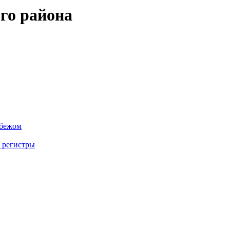
го района
убежом
 регистры