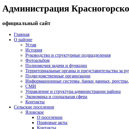
Администрация Красногорско
официальный сайт
Главная
О районе
Устав
История
Руководство и структурные подразделения
Фотоальбом
Полномочия задачи и функции
Территориальные органы и представительства за р
Подведомственные организации
Информационные системы, банки данных, реестры,
СМИ
Управление и структура администрации района
Экономика и социальная сфера
Контакты
Сельские поселения
Яловское
О поселении
Правовые акты
Контакты