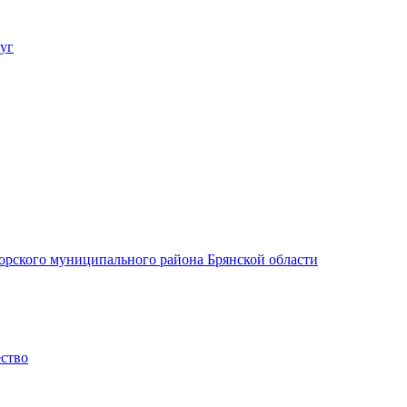
уг
орского муниципального района Брянской области
ество