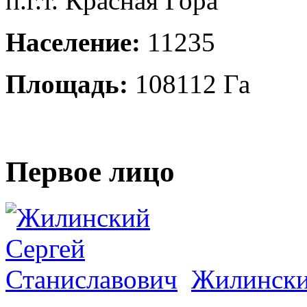
п.г.т. Красная Гора
Население:
11235
Площадь:
108112 Га
Первое лицо
Жилински