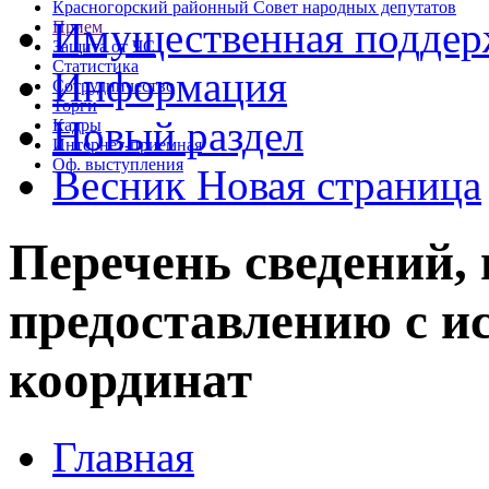
Красногорский районный Совет народных депутатов
Имущественная подде
Прием
Защита от ЧС
Статистика
Информация
Сотрудничество
Торги
Новый раздел
Кадры
Интернет-приемная
Оф. выступления
Весник Новая страница
Перечень сведений,
предоставлению с и
координат
Главная