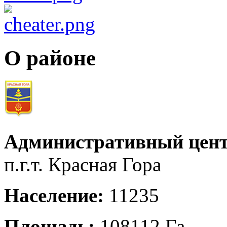
О районе
Административный цент
п.г.т. Красная Гора
Население:
11235
Площадь:
108112 Га