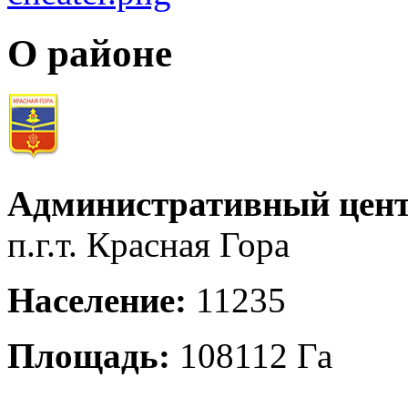
О районе
Административный цент
п.г.т. Красная Гора
Население:
11235
Площадь:
108112 Га