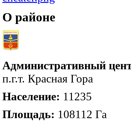
О районе
Административный цент
п.г.т. Красная Гора
Население:
11235
Площадь:
108112 Га