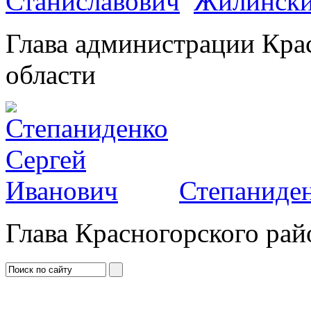
Жилински
Глава администрации Кра
области
Степаниден
Глава Красногорского рай