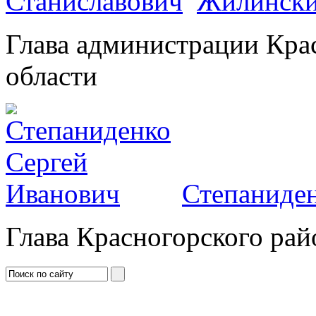
Жилински
Глава администрации Кра
области
Степаниден
Глава Красногорского рай