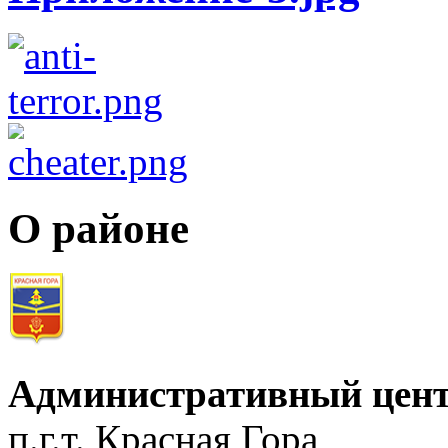
О районе
Административный цент
п.г.т. Красная Гора