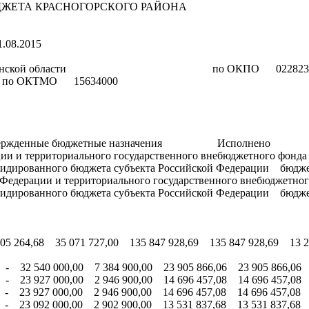
ННОГО БЮДЖЕТА КРАСНОГОРСКОГО РАЙОНА
.2015
кого района Брянской области по ОКПО 022823
КТМО 15634000
ации Утвержденные бюджетные назначения Исполнен
 и территориального государственного внебюджетного фонда
идированного бюджета субъекта Российской Федерации бюдж
Федерации и территориального государственного внебюджетно
идированного бюджета субъекта Российской Федерации бюдж
5 264,68 35 071 727,00 135 847 928,69 135 847 928,69 13 21
- 32 540 000,00 7 384 900,00 23 905 866,06 23 905 866,06 
- 23 927 000,00 2 946 900,00 14 696 457,08 14 696 457,08 
- 23 927 000,00 2 946 900,00 14 696 457,08 14 696 457,08 
- 23 092 000,00 2 902 900,00 13 531 837,68 13 531 837,68 