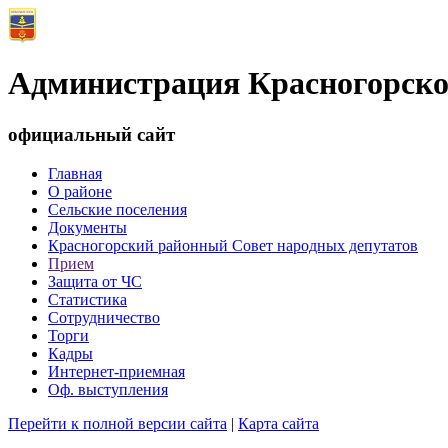
Администрация Красногорско
официальный сайт
Главная
О районе
Сельские поселения
Документы
Красногорский районный Совет народных депутатов
Прием
Защита от ЧС
Статистика
Сотрудничество
Торги
Кадры
Интернет-приемная
Оф. выступления
Перейти к полной версии сайта
|
Карта сайта