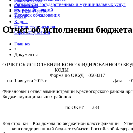
Защита от ЧС
Регламенты государственных и муниципальных услуг
Статистика
Формы обращений
Сотрудничество
Порядок обжалования
Торги
Кадры
Отчет об исполнении бюджета 
Интернет-приемная
Оф. выступления
Главная
>
Документы
ОТЧЕТ ОБ ИСПОЛНЕНИИ КОНСОЛИДИРОВА
КОДЫ
Форма по ОКУД 0503317
на 1 августа 2015 г. Дата 01.08
Финансовый отдел администрации Красногорс
Бюджет муниципальных районов по О
по ОКЕИ 383
Код стро- ки Код дохода по бюджетной классифик
консолидированный бюджет субъекта Российской Федерации