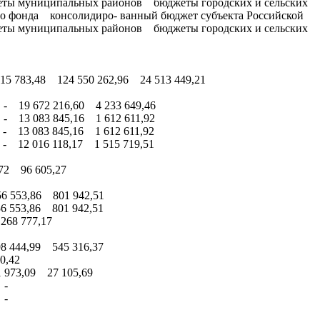
еты муниципальных районов бюджеты городских и сельских
го фонда консолидиро- ванный бюджет субъекта Российской
еты муниципальных районов бюджеты городских и сельских
5 783,48 124 550 262,96 24 513 449,21
- 19 672 216,60 4 233 649,46
- 13 083 845,16 1 612 611,92
- 13 083 845,16 1 612 611,92
- 12 016 118,17 1 515 719,51
72 96 605,27
6 553,86 801 942,51
6 553,86 801 942,51
268 777,17
8 444,99 545 316,37
0,42
 973,09 27 105,69
 -
 -