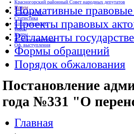
Красногорский районный Совет народных депутатов
Нормативные правовые
Прием
Защита от ЧС
Статистика
Проекты правовых акто
Сотрудничество
Торги
Регламенты государств
Кадры
Интернет-приемная
Оф. выступления
Формы обращений
Порядок обжалования
Постановление адми
года №331 "О перен
Главная