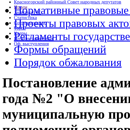
Красногорский районный Совет народных депутатов
Нормативные правовые
Прием
Защита от ЧС
Статистика
Проекты правовых акто
Сотрудничество
Торги
Регламенты государств
Кадры
Интернет-приемная
Оф. выступления
Формы обращений
Порядок обжалования
Постановление адми
года №2 "О внесени
муниципальную про
полномочий органов