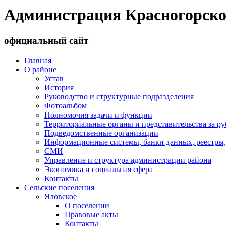
Администрация Красногорско
официальный сайт
Главная
О районе
Устав
История
Руководство и структурные подразделения
Фотоальбом
Полномочия задачи и функции
Территориальные органы и представительства за р
Подведомственные организации
Информационные системы, банки данных, реестры,
СМИ
Управление и структура администрации района
Экономика и социальная сфера
Контакты
Сельские поселения
Яловское
О поселении
Правовые акты
Контакты