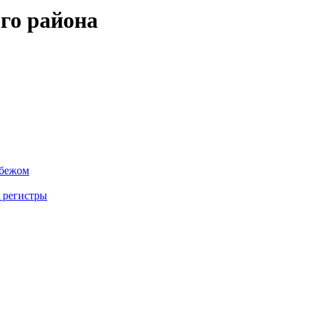
го района
убежом
 регистры