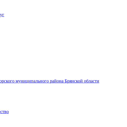
уг
орского муниципального района Брянской области
ество