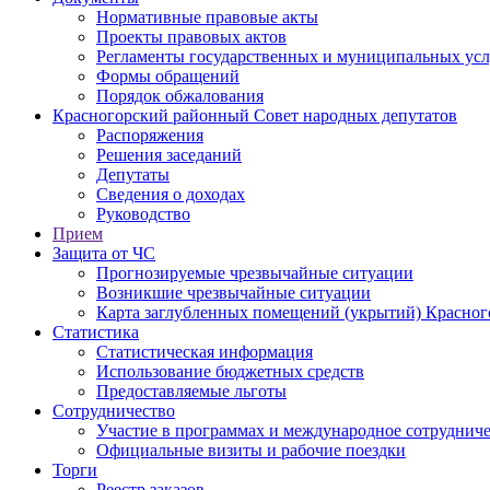
Нормативные правовые акты
Проекты правовых актов
Регламенты государственных и муниципальных усл
Формы обращений
Порядок обжалования
Красногорский районный Совет народных депутатов
Распоряжения
Решения заседаний
Депутаты
Сведения о доходах
Руководство
Прием
Защита от ЧС
Прогнозируемые чрезвычайные ситуации
Возникшие чрезвычайные ситуации
Карта заглубленных помещений (укрытий) Красног
Статистика
Статистическая информация
Использование бюджетных средств
Предоставляемые льготы
Сотрудничество
Участие в программах и международное сотруднич
Официальные визиты и рабочие поездки
Торги
Реестр заказов