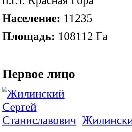
п.г.т. Красная Гора
Население:
11235
Площадь:
108112 Га
Первое лицо
Жилински