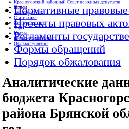
Красногорский районный Совет народных депутатов
Нормативные правовые
Прием
Защита от ЧС
Статистика
Проекты правовых акто
Сотрудничество
Торги
Регламенты государств
Кадры
Интернет-приемная
Оф. выступления
Формы обращений
Порядок обжалования
Аналитические данн
бюджета Красногор
района Брянской обл
год