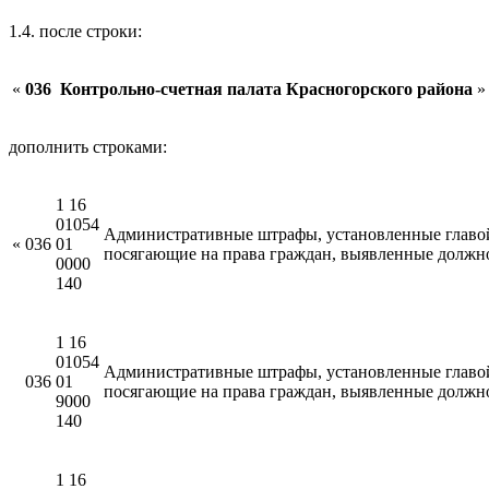
1.4. после строки:
«
036
Контрольно-счетная палата Красногорского района
»
дополнить строками:
1 16
01054
Административные штрафы, установленные главой
«
036
01
посягающие на права граждан, выявленные должн
0000
140
1 16
01054
Административные штрафы, установленные главой
036
01
посягающие на права граждан, выявленные должн
9000
140
1 16