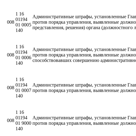
1 16
Административные штрафы, установленные Глав
01194
008
против порядка управления, выявленные должно
01 0005
представления, решения) органа (должностного
140
1 16
Административные штрафы, установленные Глав
01194
008
против порядка управления, выявленные должно
01 0006
способствовавших совершению административн
140
1 16
01194
Административные штрафы, установленные Глав
008
01 0007
против порядка управления, выявленные должно
140
1 16
01194
Административные штрафы, установленные Глав
008
01 9000
против порядка управления, выявленные должн
140