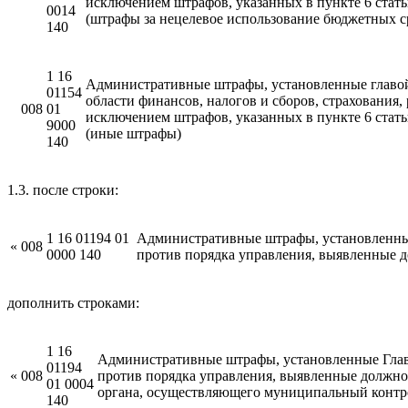
исключением штрафов, указанных в пункте 6 ста
0014
(штрафы за нецелевое использование бюджетных с
140
1 16
Административные штрафы, установленные главой
01154
области финансов, налогов и сборов, страхования
008
01
исключением штрафов, указанных в пункте 6 ста
9000
(иные штрафы)
140
1.3. после строки:
1 16 01194 01
Административные штрафы, установленные
«
008
0000 140
против порядка управления, выявленные 
дополнить строками:
1 16
Административные штрафы, установленные Глав
01194
«
008
против порядка управления, выявленные должн
01 0004
органа, осуществляющего муниципальный контро
140