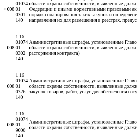
01074
области охраны собственности, выявленные долж
«
008
01
Федерации и иными нормативными правовыми актам
0301
порядка планирования таких закупок и определени
140
направления их для размещения в реестрах, пред
1 16
01074
Административные штрафы, установленные Главой
008
01
области охраны собственности, выявленные долж
0302
расторжения контракта)
140
1 16
01074
Административные штрафы, установленные Главой
008
01
области охраны собственности, выявленные должн
0326
закупок товаров, работ, услуг для обеспечения г
140
1 16
01074
Административные штрафы, установленные Главой
008
01
области охраны собственности, выявленные долж
9000
140