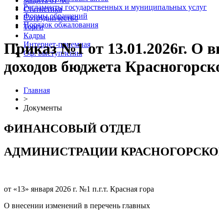
Защита от ЧС
Регламенты государственных и муниципальных услуг
Статистика
Формы обращений
Сотрудничество
Порядок обжалования
Торги
Кадры
Приказ №1 от 13.01.2026г. О 
Интернет-приемная
Оф. выступления
доходов бюджета Красногорск
Главная
>
Документы
ФИНАНСОВЫЙ ОТДЕЛ
АДМИНИСТРАЦИИ КРАСНОГОРСКО
от «13» января 2026 г. №1 п.г.т. Красная гора
О внесении изменений в перечень главных