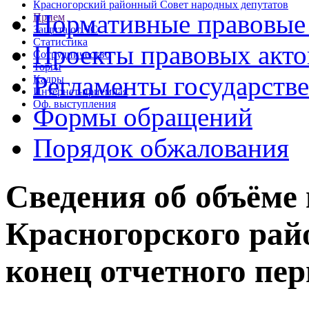
Красногорский районный Совет народных депутатов
Нормативные правовые
Прием
Защита от ЧС
Статистика
Проекты правовых акто
Сотрудничество
Торги
Регламенты государств
Кадры
Интернет-приемная
Оф. выступления
Формы обращений
Порядок обжалования
Сведения об объёме
Красногорского райо
конец отчетного пери