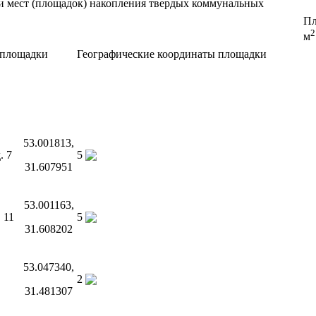
и мест (площадок) накопления твердых коммунальных
Пл
2
м
 площадки
Географические координаты площадки
53.001813,
. 7
5
31.607951
53.001163,
 11
5
31.608202
53.047340,
2
31.481307