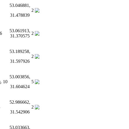
53.046881,
2
31.478839
53.061913,
6
2
31.370575
53.189258,
2
31.597926
53.003856,
. 10
5
31.604624
52.986662,
8
2
31.542906
53.033663,