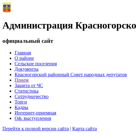
Администрация Красногорско
официальный сайт
Главная
О районе
Сельские поселения
Документы
Красногорский районный Совет народных депутатов
Прием
Защита от ЧС
Статистика
Сотрудничество
Торги
Кадры
Интернет-приемная
Оф. выступления
Перейти к полной версии сайта
|
Карта сайта