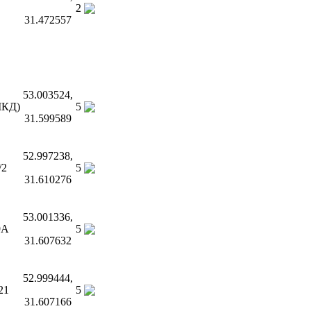
2
31.472557
53.003524,
(МКД)
5
31.599589
52.997238,
/2
5
31.610276
53.001336,
9А
5
31.607632
52.999444,
21
5
31.607166