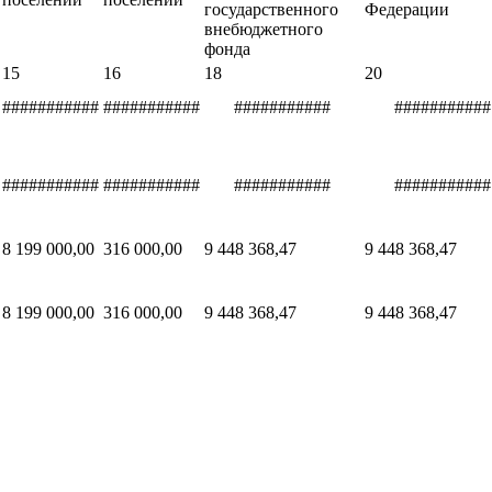
государственного
Федерации
внебюджетного
фонда
15
16
18
20
###########
###########
###########
###########
###########
###########
###########
###########
8 199 000,00
316 000,00
9 448 368,47
9 448 368,47
8 199 000,00
316 000,00
9 448 368,47
9 448 368,47