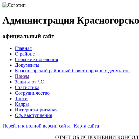
Администрация Красногорско
официальный сайт
Главная
О районе
Сельские поселения
Документы
Красногорский районный Совет народных депутатов
Прием
Защита от ЧС
Статистика
Сотрудничество
Торги
Кадры
Интернет-приемная
Оф. выступления
Перейти к полной версии сайта
|
Карта сайта
ОТЧЕТ ОБ ИСПОЛНЕНИИ КОНСО