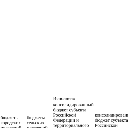
Исполнено
консолидированный
бюджет субъекта
Российской
консолидирова
бюджеты
бюджеты
Федерации и
бюджет субъекта
городских
сельских
территориального
Российской
поселений
поселений