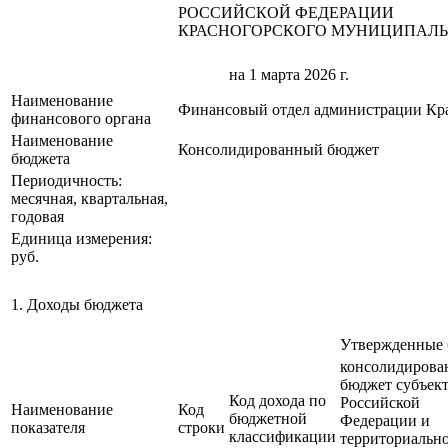
РОССИЙСКОЙ ФЕДЕРАЦИИ
КРАСНОГОРСКОГО МУНИЦИПАЛЬ
на 1 марта 2026 г.
Наименование
Финансовый отдел администрации Кра
финансового органа
Наименование
Консолидированный бюджет
бюджета
Периодичность:
месячная, квартальная,
годовая
Единица измерения:
руб.
1. Доходы бюджета
Утвержденные 
консолидиров
бюджет субъек
Код дохода по
Российской
Наименование
Код
бюджетной
Федерации и
показателя
строки
классификации
территориальн