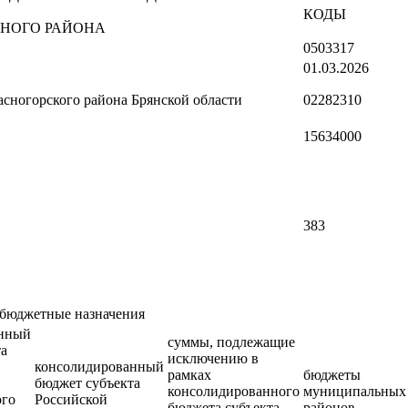
КОДЫ
НОГО РАЙОНА
0503317
01.03.2026
сногорского района Брянской области
02282310
15634000
383
бюджетные назначения
анный
суммы, подлежащие
та
исключению в
консолидированный
рамках
бюджеты
бюджет субъекта
консолидированного
муниципальных
ого
Российской
бюджета субъекта
районов