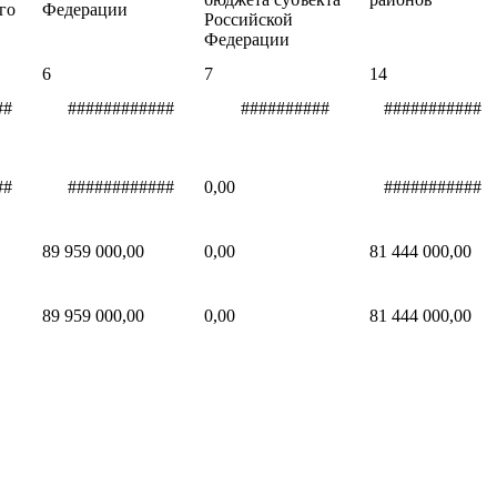
го
Федерации
Российской
Федерации
6
7
14
##
############
##########
###########
##
############
0,00
###########
89 959 000,00
0,00
81 444 000,00
89 959 000,00
0,00
81 444 000,00