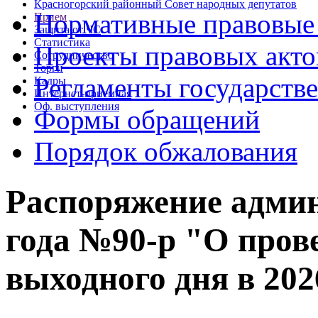
Красногорский районный Совет народных депутатов
Нормативные правовые
Прием
Защита от ЧС
Статистика
Проекты правовых акто
Сотрудничество
Торги
Регламенты государств
Кадры
Интернет-приемная
Оф. выступления
Формы обращений
Порядок обжалования
Распоряжение админ
года №90-р "О пров
выходного дня в 202