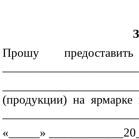
Прошу предостави
______________________
______________________
(продукции) на ярмарке
______________________
«_____» ____________20_