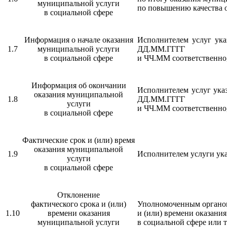
муниципальной услуги
по повышению качества о
в социальной сфере
Информация о начале оказания
Исполнителем услуг ука
1.7
муниципальной услуги
ДД.ММ.ГГГГ
в социальной сфере
и ЧЧ.ММ соответственно
Информация об окончании
Исполнителем услуг ука
оказания муниципальной
1.8
ДД.ММ.ГГГГ
услуги
и ЧЧ.ММ соответственно
в социальной сфере
Фактические срок и (или) время
оказания муниципальной
1.9
Исполнителем услуги ука
услуги
в социальной сфере
Отклонение
фактического срока и (или)
Уполномоченным органом 
1.10
времени оказания
и (или) времени оказани
муниципальной услуги
в социальной сфере или 