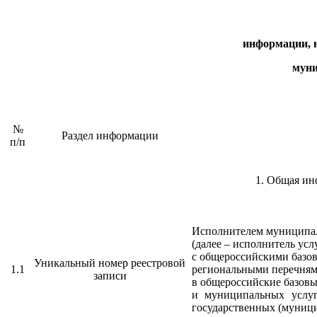
информации, 
муни
№
Раздел информации
п/п
1. Общая ин
Исполнителем муниципал
(далее – исполнитель ус
с общероссийскими базов
Уникальный номер реестровой
1.1
региональными перечням
записи
в общероссийские базовы
и муниципальных услуг
государственных (муници