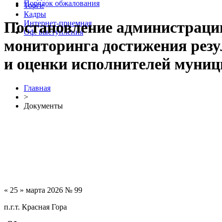
Порядок обжалования
Торги
Кадры
Постановление администрации
Интернет-приемная
Оф. выступления
мониторинга достижения резу
и оценки исполнителей муниц
Главная
>
Документы
« 25 » марта 2026 № 99
п.г.т. Красная Гора