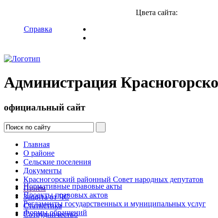
Цвета сайта:
Справка
Администрация Красногорско
официальный сайт
Главная
О районе
Сельские поселения
Документы
Красногорский районный Совет народных депутатов
Нормативные правовые акты
Прием
Проекты правовых актов
Защита от ЧС
Регламенты государственных и муниципальных услуг
Статистика
Формы обращений
Сотрудничество