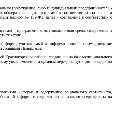
ипальное) учреждение, либо индивидуальный предприниматель -
ных общеразвивающих программ» в соответствии с социальным
ьным законом № 189-ФЗ (далее – соглашение в соответствии с
стема) – программно-коммуникационная среда, создаваемая и
ертификатов;
нной форме, учитываемый в информационной системе, ведение
с настоящими Правилами;
ей Красногорского района, созданный на базе
муниципального
торому уполномоченным органом переданы функции по ведению
ованиями к форме и содержанию социального сертификата,
бований к форме и содержанию социального сертификата на