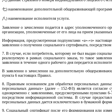
七) наименование дополнительной общеразвивающей программы
八) наименование исполнителя услуги.
Заявление о зачислении подается в адрес уполномоченного 
организации, уполномоченные от его лица на прием указанных
Информация, предусмотренная подпунктами «а»-«з» настоящег
заявлении о получении социального сертификата, посредство
7. В случае, если потребитель, которому не был выдан социа
реализуемую в рамках социального заказа, то такое заявле
заявлении в течение одного рабочего дня передается исполни
В заявлении о зачислении на дополнительную общеразвивающ
пункта 6 настоящих Правил.
8. Правовым основанием для обработки персональных данных
персональных данных» (далее – 152-ФЗ) является согласие
одновременно с заявлениями, предусмотренными пунктами 6-7
посредством информационной системы. В случае предоставл
персональных данных дается исключительно в бумажной форме
9. Социальный сертификат после его формирования или изме