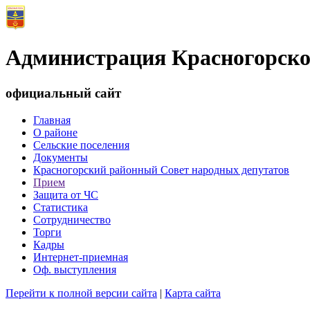
Администрация Красногорско
официальный сайт
Главная
О районе
Сельские поселения
Документы
Красногорский районный Совет народных депутатов
Прием
Защита от ЧС
Статистика
Сотрудничество
Торги
Кадры
Интернет-приемная
Оф. выступления
Перейти к полной версии сайта
|
Карта сайта