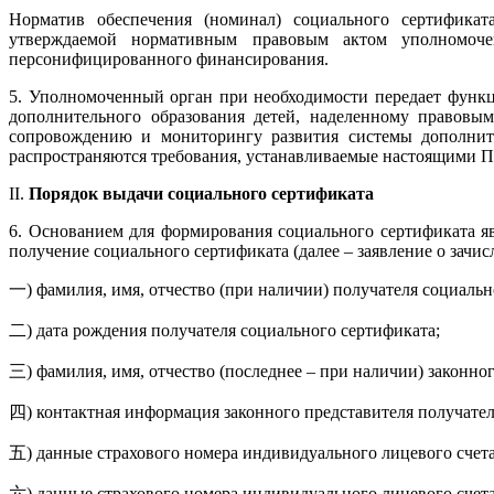
Норматив обеспечения (номинал) социального сертификат
утверждаемой нормативным правовым актом уполномочен
персонифицированного финансирования.
5. Уполномоченный орган при необходимости передает функ
дополнительного образования детей, наделенному правовы
сопровождению и мониторингу развития системы дополнител
распространяются требования, устанавливаемые настоящими 
II.
Порядок выдачи социального сертификата
6. Основанием для формирования социального сертификата яв
получение социального сертификата (далее – заявление о зачи
一) фамилия, имя, отчество (при наличии) получателя социальн
二) дата рождения получателя социального сертификата;
三) фамилия, имя, отчество (последнее – при наличии) законно
四) контактная информация законного представителя получателя
五) данные страхового номера индивидуального лицевого счет
六) данные страхового номера индивидуального лицевого счета