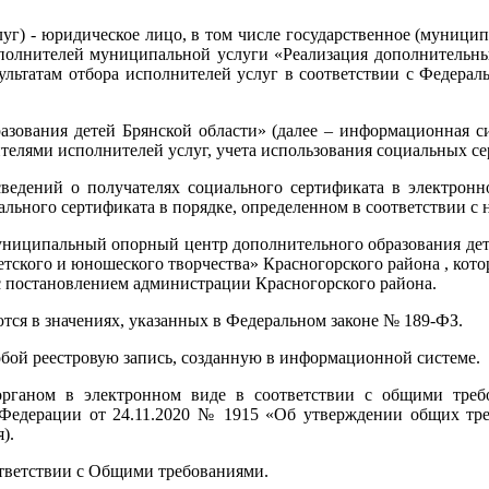
луг) - юридическое лицо, в том числе государственное (муниц
 исполнителей муниципальной услуги «Реализация дополнитель
ультатам отбора исполнителей услуг в соответствии с Федерал
азования детей Брянской области» (далее – информационная си
телями исполнителей услуг, учета использования социальных с
 сведений о получателях социального сертификата в электро
иального сертификата в порядке, определенном в соответствии 
муниципальный опорный центр дополнительного образования дет
етского и юношеского творчества» Красногорского района , ко
 с постановлением администрации Красногорского района.
ся в значениях, указанных в Федеральном законе № 189-ФЗ.
обой реестровую запись, созданную в информационной системе.
рганом в электронном виде в соответствии с общими треб
Федерации от 24.11.2020 № 1915 «Об утверждении общих тре
).
ответствии с Общими требованиями.