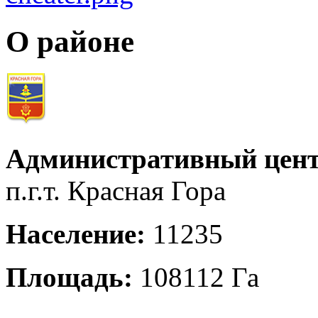
О районе
Административный цент
п.г.т. Красная Гора
Население:
11235
Площадь:
108112 Га