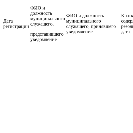
ФИО и
должность
ФИО и должность
Кратк
муниципального
Дата
муниципального
соде
служащего,
регистрации
служащего, принявшего
резо
уведомление
дата
представившего
уведомление