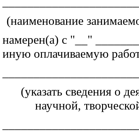
______________________
(наименование занимаем
намерен(а) с "__" ______
иную оплачиваемую рабо
______________________
(указать сведения о де
научной, творческо
______________________