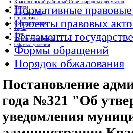
Красногорский районный Совет народных депутатов
Нормативные правовые
Прием
Защита от ЧС
Статистика
Проекты правовых акто
Сотрудничество
Торги
Регламенты государств
Кадры
Интернет-приемная
Оф. выступления
Формы обращений
Порядок обжалования
Постановление адми
года №321 "Об утв
уведомления муни
администрации Крас