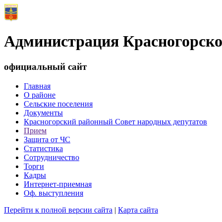
Администрация Красногорско
официальный сайт
Главная
О районе
Сельские поселения
Документы
Красногорский районный Совет народных депутатов
Прием
Защита от ЧС
Статистика
Сотрудничество
Торги
Кадры
Интернет-приемная
Оф. выступления
Перейти к полной версии сайта
|
Карта сайта