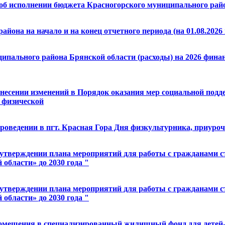
 об исполнении бюджета Красногорского муниципального райо
йона на начало и на конец отчетного периода (на 01.08.2026 
пального района Брянской области (расходы) на 2026 финанс
внесении изменений в Порядок оказания мер социальной под
 физической
роведении в пгт. Красная Гора Дня физкультурника, приуроч
 утверждении плана мероприятий для работы с гражданами ст
области» до 2030 года "
 утверждении плана мероприятий для работы с гражданами ст
области» до 2030 года "
 помещения в специализированный жилищный фонд для детей-си