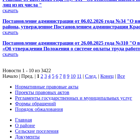
лиц из их числа "
скачать
Постановление администрации от 06.02.2026 года №34 "О в
района, утвержденное Постановлением администрации Красн
скачать
Постановление администрации от 26.08.2025 года №310 "О 
«Об утверждении Положения о системе оплаты труда рабо
скачать
Новости 1 - 10 из 3422
Начало | Пред. |
1
2
3
4
5
6
7
8
9
10
11
|
След.
|
Конец
|
Все
Нормативные правовые акты
Проекты правовых актов
Регламенты государственных и муниципальных услуг
Формы обращений
Порядок обжалования
Главная
О районе
Сельские поселения
Документы