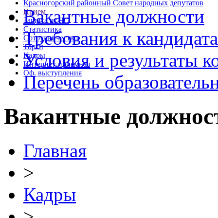
Красногорский районный Совет народных депутатов
Вакантные должности
Прием
Защита от ЧС
Статистика
Требования к кандидат
Сотрудничество
Торги
Условия и результаты к
Кадры
Интернет-приемная
Оф. выступления
Перечень образователь
Вакантные должнос
Главная
>
Кадры
>