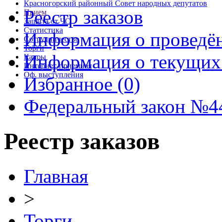
Красногорский районный Совет народных депутатов
Реестр заказов
Прием
Защита от ЧС
Статистика
Информация о проведё
Сотрудничество
Торги
Информация о текущих
Кадры
Интернет-приемная
Оф. выступления
Избранное (0)
Федеральный закон №44
Реестр заказов
Главная
>
Торги