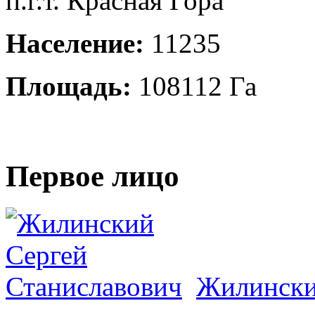
п.г.т. Красная Гора
Население:
11235
Площадь:
108112 Га
Первое лицо
Жилински